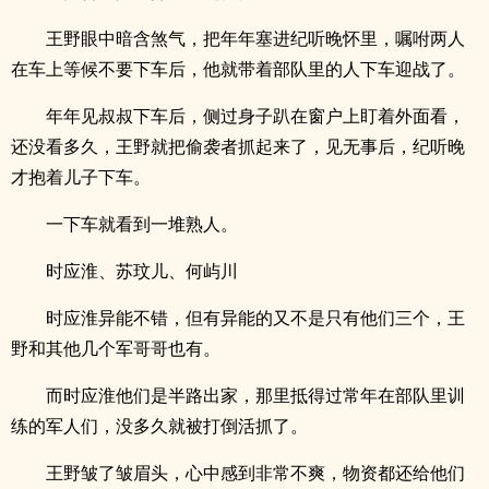
王野眼中暗含煞气，把年年塞进纪听晚怀里，嘱咐两人
在车上等候不要下车后，他就带着部队里的人下车迎战了。
年年见叔叔下车后，侧过身子趴在窗户上盯着外面看，
还没看多久，王野就把偷袭者抓起来了，见无事后，纪听晚
才抱着儿子下车。
一下车就看到一堆熟人。
时应淮、苏玟儿、何屿川
时应淮异能不错，但有异能的又不是只有他们三个，王
野和其他几个军哥哥也有。
而时应淮他们是半路出家，那里抵得过常年在部队里训
练的军人们，没多久就被打倒活抓了。
王野皱了皱眉头，心中感到非常不爽，物资都还给他们