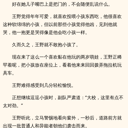
好在她儿子嘴巴上是把门的，不会随便乱说什么。
王野觉得年年可爱，就喜欢投喂小孩东西吃，他很喜欢
这种软绵绵的小孩，但以前那些小孩觉得他凶，见到他就
哭，他一抱更是哭得像是他会吃小孩一样。
久而久之，王野就不敢抱小孩了。
现在来了这么一个喜欢黏在他玩的两岁萌娃，王野正稀
罕着呢，把小孩放在座位上，看着他来来回回拨弄拖拉机玩
具车。
王野难得感受到几分轻松愉悦。
正想继续逗逗小孩时，副队严肃道：“大校，这里有点不
太对劲。”
王野听此，立马警惕地看向窗外，一秒后，道路前方就
出现一批普通人和异能者朝他们袭击而来。