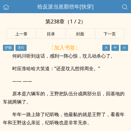
给反派当崽那些年[快穿]
第238章（1 / 2）
上一章
目录
封面
下一页
〔加入书签〕
何屿川听到这话，感到一阵心惊，玟儿动杀心了。
时应淮哈哈大笑道：“还是玟儿想得周全。”
—— ——
原本是六辆车的，王野把队伍分成两部分后，回基地的
车就两辆了。
年年一路上除了纪听晚，他最黏的就是王野了，看着年
年和王野这么亲近，纪听晚也是非常无奈。