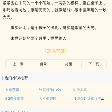
紧紧围在中间的一个小萌娃，一两岁的模样，坐在桌子上，
乖巧地看向他，眼睛亮亮的，就像是能冲破末世黑暗的一烛
火光。
事实证明，这个孩子的出现，确实是希望的火光。
末世开始的两个月里，世界陷入
〔加入书签〕
上一章
目录
封面
下一页
热门小说推荐
自蹈覆辙
张武特佳(1v2)
失控关系
【纯百】折翼（严厉上司是小鸟）
BG肉文随笔
人不弱智时