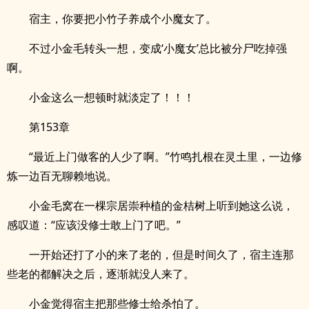
宿主，你要把小竹子养成个小魔女了。
不过小金毛转头一想，变成‘小魔女’总比被分尸吃掉强
啊。
小金这么一想顿时就淡定了！！！
第153章
“最近上门做客的人少了啊。”竹鸣扎根在灵土里，一边修
炼一边百无聊赖地说。
小金毛窝在一棵宗居崇种植的金桔树上听到她这么说，
感叹道：“应该没修士敢上门了吧。”
一开始还打了小的来了老的，但是时间久了，宿主连那
些老的都解决之后，逐渐就没人来了。
小金觉得宿主把那些修士给杀怕了。