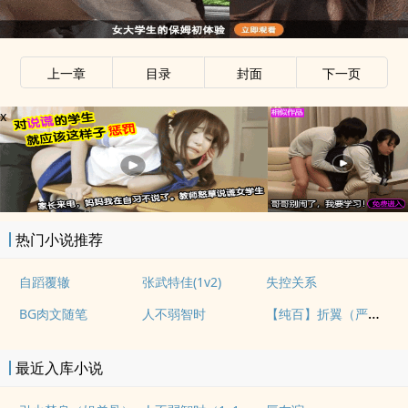
上一章
目录
封面
下一页
x
热门小说推荐
自蹈覆辙
张武特佳(1v2)
失控关系
【纯百】折翼（严厉上司是小鸟）
BG肉文随笔
人不弱智时
最近入库小说