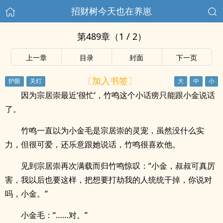
招财树今天也在养崽
第489章（1 / 2）
上一章
目录
封面
下一页
〔加入书签〕
因为宗居崇最近‘很忙’，竹鸣这个小话痨只能跟小金说话
了。
竹鸣一直以为小金毛是宗居崇的灵宠，虽然没什么实
力，但很可爱，还乐意跟她说话，竹鸣很喜欢他。
见到宗居崇再次满载而归竹鸣惊叹：“小金，叔叔可真厉
害，我以后也要这样，把想要打劫我的人统统干掉，你说对
吗，小金。”
小金毛：“……对。”