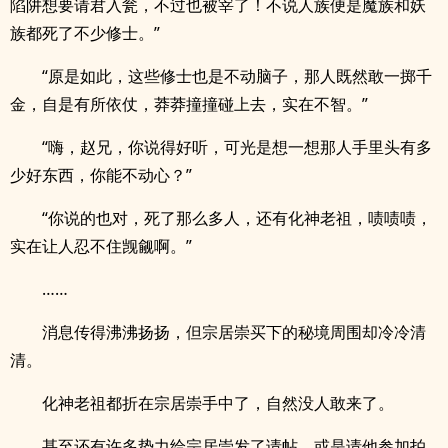
陷阱想要请君入瓮，不过也被宰了！不说人族便是魔族和妖
族都死了不少修士。”
“原是如此，这些修士也是不动脑子，那人既然敢一掷千
金，自是有所依仗，莽莽撞撞碰上去，实在不智。”
“嗨，赵兄，你说得好听，可光是想一想那人手里头有多
少好东西，你能不动心？”
“你说的也对，死了那么多人，还有化神老祖，啧啧啧，
实在让人忍不住觊觎啊。”
……
消息传得沸沸扬扬，但宗居崇买下的秘境周围却冷冷清
清。
化神老祖都折在宗居崇手中了，自然没人敢来了。
甚至还有许多势力给宗居崇发了请帖，或是请他参加拍