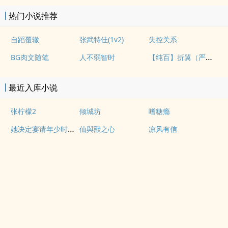
热门小说推荐
自蹈覆辙
张武特佳(1v2)
失控关系
【纯百】折翼（严厉上司是小鸟）
BG肉文随笔
人不弱智时
最近入库小说
张柠檬2
倾城坊
嗜糖瘾
她决定宴请年少时的自己（1v1H）
仙與獸之心
凉风有信