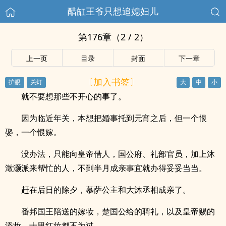
醋缸王爷只想追媳妇儿
第176章（2 / 2）
上一页
目录
封面
下一章
〔加入书签〕
就不要想那些不开心的事了。
因为临近年关，本想把婚事托到元宵之后，但一个恨
娶，一个恨嫁。
没办法，只能向皇帝借人，国公府、礼部官员，加上沐
澂灏派来帮忙的人，不到半月成亲事宜就办得妥妥当当。
赶在后日的除夕，慕萨公主和大沐丞相成亲了。
番邦国王陪送的嫁妆，楚国公给的聘礼，以及皇帝赐的
添妆，十里红妆都不为过。