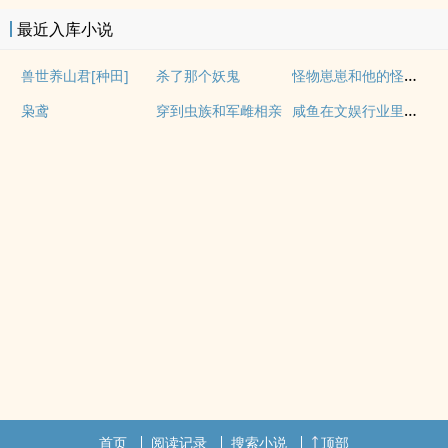
最近入库小说
怪物崽崽和他的怪物监护人
兽世养山君[种田]
杀了那个妖鬼
咸鱼在文娱行业里疯狂内卷
枭鸢
穿到虫族和军雌相亲
首页
阅读记录
搜索小说
顶部