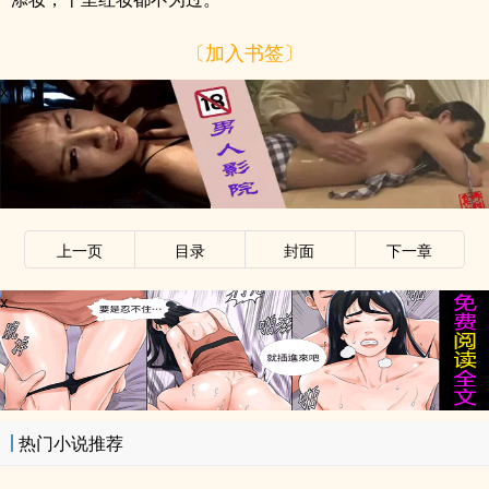
〔加入书签〕
x
上一页
目录
封面
下一章
x
热门小说推荐