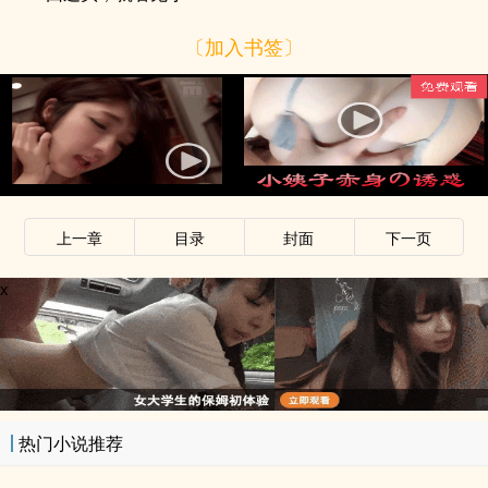
〔加入书签〕
x
上一章
目录
封面
下一页
x
热门小说推荐