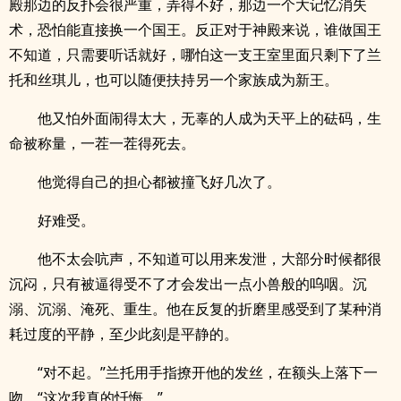
殿那边的反扑会很严重，弄得不好，那边一个大记忆消失
术，恐怕能直接换一个国王。反正对于神殿来说，谁做国王
不知道，只需要听话就好，哪怕这一支王室里面只剩下了兰
托和丝琪儿，也可以随便扶持另一个家族成为新王。
他又怕外面闹得太大，无辜的人成为天平上的砝码，生
命被称量，一茬一茬得死去。
他觉得自己的担心都被撞飞好几次了。
好难受。
他不太会吭声，不知道可以用来发泄，大部分时候都很
沉闷，只有被逼得受不了才会发出一点小兽般的呜咽。沉
溺、沉溺、淹死、重生。他在反复的折磨里感受到了某种消
耗过度的平静，至少此刻是平静的。
“对不起。”兰托用手指撩开他的发丝，在额头上落下一
吻，“这次我真的忏悔。”