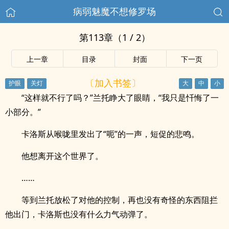
病弱魅魔不想修罗场
第113章（1 / 2）
上一章
目录
封面
下一页
〔加入书签〕
“这样就不行了吗？”兰托睁大了眼睛，“我只是忏悔了一
小部分。”
卡洛斯从喉咙里发出了“呃”的一声，短促的悲鸣。
他想离开这个世界了。
……
等到兰托放松了对他的控制，再也没有奇怪的东西阻拦
他出门，卡洛斯也没有什么力气动弹了。