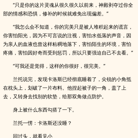
“只是你的这片灵魂从很久很久以前来，神殿剥夺过你全
部的情感和恐惧，修补的时候就难免出现偏差。”
“我怎么会不知道，你的完美只是被人堆积起来的谎言，
你害怕阳光，因为不可言说的注视，害怕水低落的声音，因
为亲人的血液也曾这样粘稠地落下，害怕陌生的环境，害怕
疼痛，害怕因好奇而受到惩罚，所以只要强迫自己不去看。”
“可我还是觉得，这样的你很好，很完美。”
兰托说完，发现卡洛斯已经彻底睡着了，尖锐的小角抵
在枕头上，划破了一片布料。他捏起被子的一角，盖了上
去，又转身去找别的软垫，给那双角做点防护。
身上被什么东西勾搭了一下。
兰托一愣：卡洛斯还没睡？
回过头，就看见小