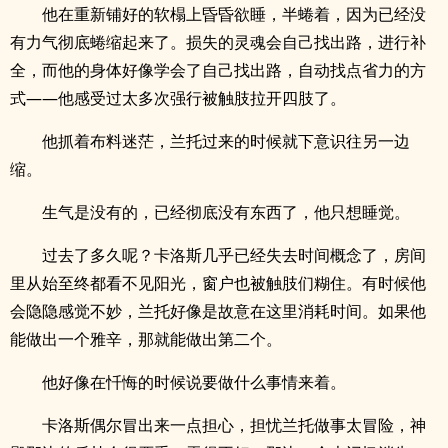
他在重新铺好的软榻上昏昏欲睡，半蜷着，因为已经没
有力气彻底蜷缩起来了。损失的灵魂会自己找出路，进行补
全，而他的身体好像学会了自己找出路，自动找点省力的方
式——他感受过太多次强行被触肢拉开四肢了。
他抓着布料迷茫，兰托过来的时候就下意识往另一边
缩。
生气是没有的，已经彻底没有东西了，他只想睡觉。
过去了多久呢？卡洛斯几乎已经失去时间概念了，房间
里从始至终都看不见阳光，窗户也被触肢们糊住。有时候他
会隐隐感觉不妙，兰托好像是故意在这里消耗时间。如果他
能做出一个雅辛，那就能做出第二个。
他好像在忏悔的时候说要做什么事情来着。
卡洛斯偶尔冒出来一点担心，担忧兰托做事太冒险，神