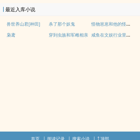
最近入库小说
怪物崽崽和他的怪物监护人
兽世养山君[种田]
杀了那个妖鬼
咸鱼在文娱行业里疯狂内卷
枭鸢
穿到虫族和军雌相亲
首页
阅读记录
搜索小说
顶部