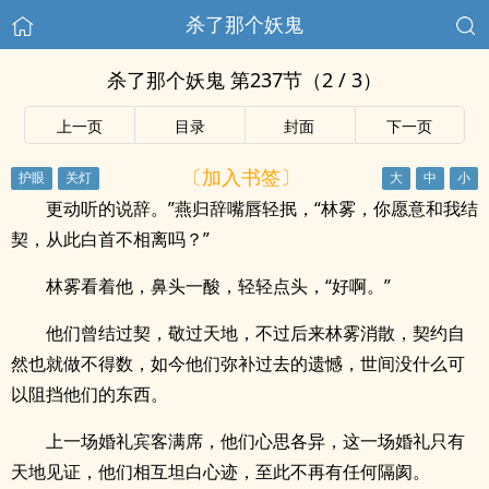
杀了那个妖鬼
杀了那个妖鬼 第237节（2 / 3）
上一页
目录
封面
下一页
〔加入书签〕
更动听的说辞。”燕归辞嘴唇轻抿，“林雾，你愿意和我结
契，从此白首不相离吗？”
林雾看着他，鼻头一酸，轻轻点头，“好啊。”
他们曾结过契，敬过天地，不过后来林雾消散，契约自
然也就做不得数，如今他们弥补过去的遗憾，世间没什么可
以阻挡他们的东西。
上一场婚礼宾客满席，他们心思各异，这一场婚礼只有
天地见证，他们相互坦白心迹，至此不再有任何隔阂。