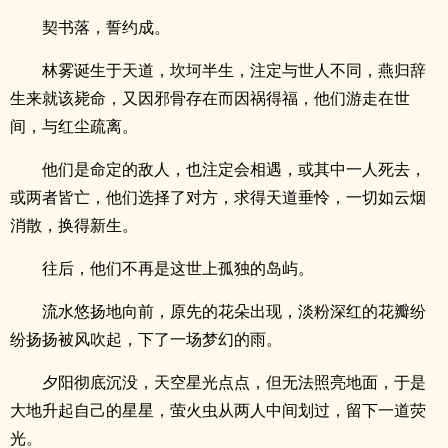
契书落，誓约成。
林雾诞生于天道，坎坷半生，注定与世人不同，燕归辞
生来就该毙命，又因邪骨存在而因祸得福，他们游走在世
间，与红尘疏离。
他们是命定的敌人，也注定会相遇，或其中一人死去，
或两者皆亡，他们选择了对方，求得天道垂怜，一切如云烟
消散，换得新生。
往后，他们不再是这世上孤独的岛屿。
流水悠扬地向前，原先的花朵出现，淡粉深红的花瓣纷
纷扬扬被风吹起，下了一场梦幻的雨。
夕阳彻底沉没，天空星光点点，但无法照亮地面，于是
大地升起自己的星星，萤火虫从两人中间划过，留下一道荧
光。