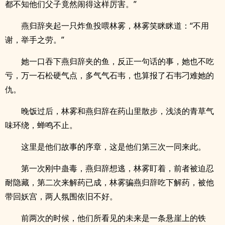
都不知他们父子竟然闹得这样厉害。”
燕归辞夹起一只炸鱼投喂林雾，林雾笑眯眯道：“不用
谢，举手之劳。”
她一口吞下燕归辞夹的鱼，反正一句话的事，她也不吃
亏，万一石松硬气点，多气气石韦，也算报了石韦刁难她的
仇。
晚饭过后，林雾和燕归辞在药山里散步，浅淡的青草气
味环绕，蝉鸣不止。
这里是他们故事的序章，这是他们第三次一同来此。
第一次刚中蛊毒，燕归辞想逃，林雾盯着，前者被迫忍
耐隐藏，第二次来解药已成，林雾骗燕归辞吃下解药，被他
带回妖宫，两人氛围依旧不好。
前两次的时候，他们所看见的未来是一条悬崖上的铁