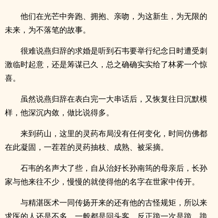
他们在光芒中奔跑、拥抱、亲吻，为这新生，为无限的
未来，为不落笔的故事。
很难说燕归辞的求婚是听到石韦要举行纪念日时遭受刺
激临时起意，还是筹谋已久，总之确确实实给了林雾一个惊
喜。
虽然说燕归辞在表白完一大串话后，又恢复往日沉默模
样，他深沉内敛，做比说得多。
来到药山，这里的灵药布局没有任何变化，时间仿佛都
在此凝固，一茬茬的灵药抽枝、成熟、被采摘。
石韦的名声大了些，自从治好长孙南筠的母亲后，长孙
家与他来往不少，慢慢的就使得他的名字在世家中传开。
与精湛医术一同传扬开来的还有他的古怪规矩，所以来
求医的人还是不多，一般都是回头客，反正跪一次是跪，跪