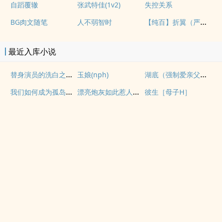
自蹈覆辙
张武特佳(1v2)
失控关系
【纯百】折翼（严厉上司是小鸟）
BG肉文随笔
人不弱智时
最近入库小说
替身演员的洗白之路(nph)
湖底（强制爱亲父女）
玉娘(nph)
我们如何成为孤岛（异国，NPH）
漂亮炮灰如此惹人怜爱
彼生［母子H］