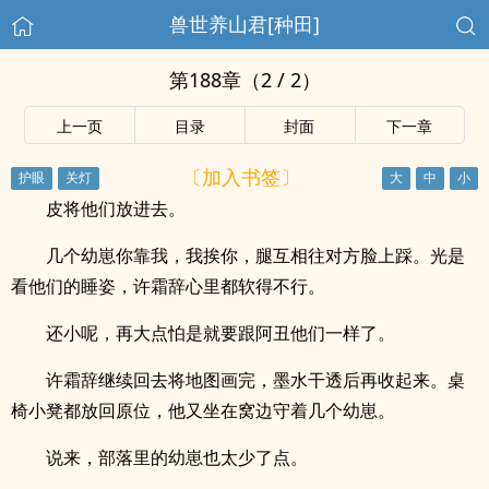
兽世养山君[种田]
第188章（2 / 2）
上一页
目录
封面
下一章
〔加入书签〕
皮将他们放进去。
几个幼崽你靠我，我挨你，腿互相往对方脸上踩。光是
看他们的睡姿，许霜辞心里都软得不行。
还小呢，再大点怕是就要跟阿丑他们一样了。
许霜辞继续回去将地图画完，墨水干透后再收起来。桌
椅小凳都放回原位，他又坐在窝边守着几个幼崽。
说来，部落里的幼崽也太少了点。