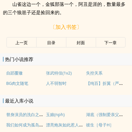
山雀这边一个，金狐部落一个，阿丑是涯的，数量最多
的三个狼崽子还是捡回来的。
〔加入书签〕
上一页
目录
封面
下一章
热门小说推荐
自蹈覆辙
张武特佳(1v2)
失控关系
【纯百】折翼（严厉上司是小鸟）
BG肉文随笔
人不弱智时
最近入库小说
替身演员的洗白之路(nph)
湖底（强制爱亲父女）
玉娘(nph)
我们如何成为孤岛（异国，NPH）
漂亮炮灰如此惹人怜爱
彼生［母子H］