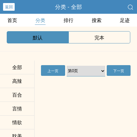
分类 - 全部
返回
首页
分类
排行
搜索
足迹
默认
完本
全部
上一页
下一页
高辣
百合
言情
情欲
耽美